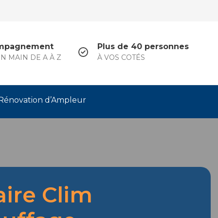
mpagnement
Plus de 40 personnes
N MAIN DE A À Z
À VOS COTÉS
Rénovation d’Ampleur
aire Clim