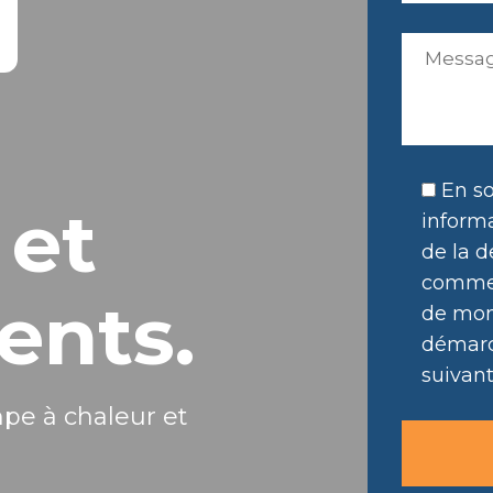
En so
 et
informa
de la d
commer
ents.
de mon 
démarc
suivant
mpe à chaleur et