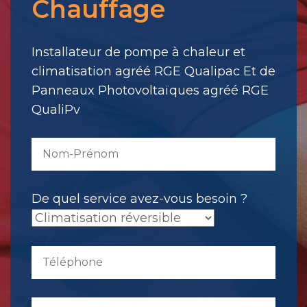
Chauffage
votre
message.
Il
Installateur de pompe à chaleur et
a
climatisation agréé RGE Qualipac Et de
été
Panneaux Photovoltaïques agréé RGE
envoyé.
QualiPv
De quel service avez-vous besoin ?