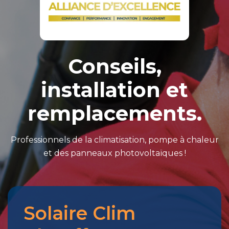
Conseils,
installation et
remplacements.
Professionnels de la climatisation, pompe à chaleur
et des panneaux photovoltaïques !
Solaire Clim
Merci
pour