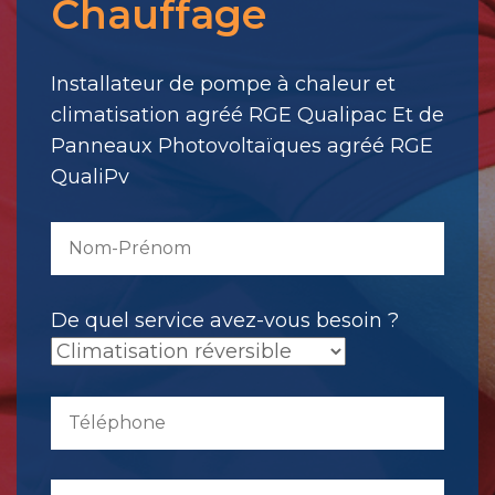
Chauffage
votre
message.
Il
Installateur de pompe à chaleur et
a
climatisation agréé RGE Qualipac Et de
été
Panneaux Photovoltaïques agréé RGE
envoyé.
QualiPv
De quel service avez-vous besoin ?