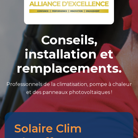
Conseils,
installation et
remplacements.
Professionnels de la climatisation, pompe à chaleur
et des panneaux photovoltaïques !
Solaire Clim
Merci
pour