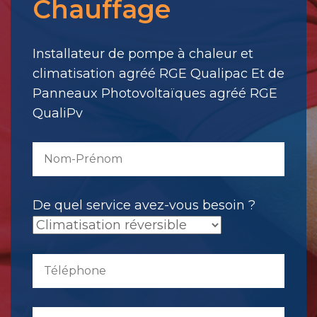
Chauffage
votre
message.
Il
Installateur de pompe à chaleur et
a
climatisation agréé RGE Qualipac Et de
été
Panneaux Photovoltaïques agréé RGE
envoyé.
QualiPv
De quel service avez-vous besoin ?