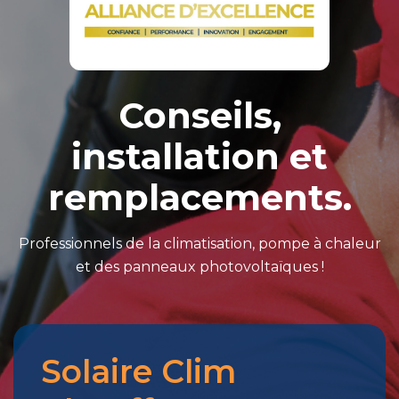
Conseils,
installation et
remplacements.
Professionnels de la climatisation, pompe à chaleur
et des panneaux photovoltaïques !
Solaire Clim
Merci
pour